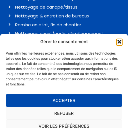
Nettoyage de canapé/tissus
Nettoyage & entretien de bureaux
Remise en etat, fin de chantier
Nettoyage avant/après déménagement
Gérer le consentement
Coordonnées
Pour offrir les meilleures expériences, nous utilisons des technologies
telles que les cookies pour stocker et/ou accéder aux informations des
06 51 07 69 52
appareils. Le fait de consentir à ces technologies nous permettra de
traiter des données telles que le comportement de navigation ou les ID
atlas.contact.sf@gmail.com
uniques sur ce site. Le fait de ne pas consentir ou de retirer son
consentement peut avoir un effet négatif sur certaines caractéristiques
Rue des 3 moulins, 78660 Ablis
et fonctions.
ACCEPTER
REFUSER
VOIR LES PRÉFÉRENCES
© Atlas Nettoyage tous droits réservés |
Mentions