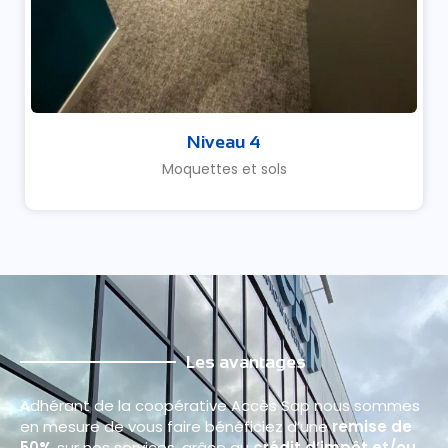
Niveau 4
Moquettes et sols
Les avantages
Adhérant de la coopérative Accès Sap nous sommes
en mesure de vous faire bénéficiez d’une
remise de
50%
sur nos services, grâce au
crédit d’impôt et/ou